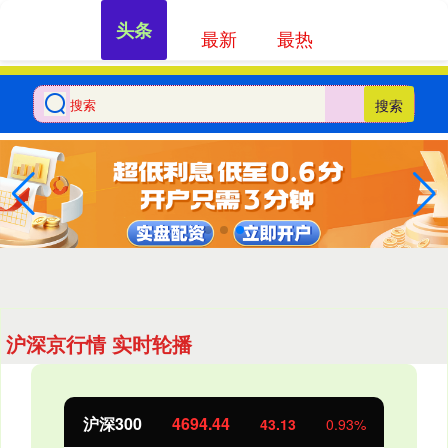
头条
最新
最热
搜索
沪深京行情 实时轮播
沪深300
4694.44
43.13
0.93%