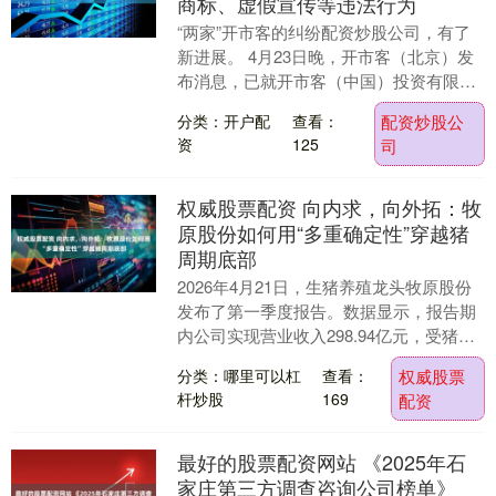
商标、虚假宣传等违法行为
“两家”开市客的纠纷配资炒股公司，有了
新进展。 4月23日晚，开市客（北京）发
布消息，已就开市客（中国）投资有限公
司涉嫌名誉侵权、不正当竞争及知识产权
分类：开户配
查看：
配资炒股公
相关纠纷，....
资
125
司
权威股票配资 向内求，向外拓：牧
原股份如何用“多重确定性”穿越猪
周期底部
2026年4月21日，生猪养殖龙头牧原股份
发布了第一季度报告。数据显示，报告期
内公司实现营业收入298.94亿元，受猪价
下跌影响，归属于上市公司股东的净利润
分类：哪里可以杠
查看：
权威股票
为-....
杆炒股
169
配资
最好的股票配资网站 《2025年石
家庄第三方调查咨询公司榜单》