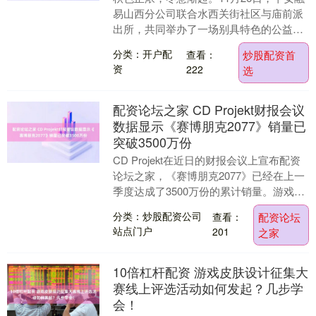
易山西分公司联合水西关街社区与庙前派
出所，共同举办了一场别具特色的公益活
动——“插花雅韵暖人心，消保护航筑安
分类：开户配
查看：
炒股配资首
心”关爱银发....
资
222
选
配资论坛之家 CD Projekt财报会议
数据显示《赛博朋克2077》销量已
突破3500万份
CD Projekt在近日的财报会议上宣布配资
论坛之家，《赛博朋克2077》已经在上一
季度达成了3500万份的累计销量。游戏达
成这一里程碑式销量的消耗的时间，比....
分类：炒股配资公司
查看：
配资论坛
站点门户
201
之家
10倍杠杆配资 游戏皮肤设计征集大
赛线上评选活动如何发起？几步学
会！