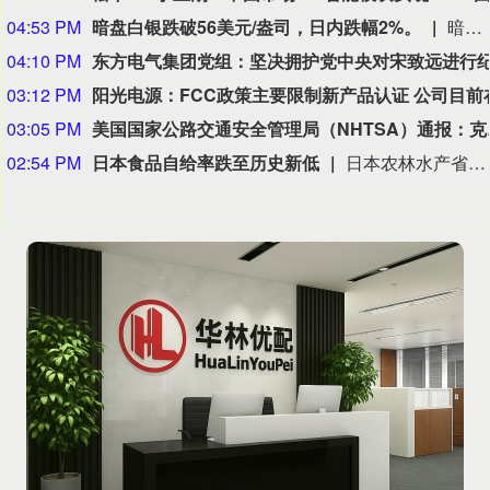
04:53 PM
暗盘白银跌破56美元/盎司，日内跌幅2%。
暗盘白银跌破56美元/盎司，日内跌幅2%。
04:10 PM
03:12 PM
03:05 PM
美国国家公路交通安全管理局（NHTSA）通
02:54 PM
日本食品自给率跌至历史新低
日本农林水产省8月7日公布的数据显示，2025财年，即2025年4月至2026年3月，按热量计算的日本食品自给率下降1个百分点至37%，为历史最低水平。日本食品自给率是指国内生产的食品占国内食品总供给的比例。日本农林水产省表示，大米消费减少是食品自给率下降的重要原因。日本大米消费长期以来主要依靠本国供应，是日本食品自给率的重要支撑。米价上涨导致居民大米消费减少，国产大米提供的热量随之减少，显著拉低日本整体食品自给率。（CCTV国际时讯）