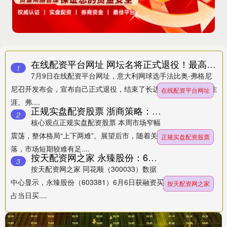
在线配资平台网址 网坛名将正式退役！最高排名世界前10，谢幕战奉献经典战役 20年辉煌生涯画上句号
1
7月9日在线配资平台网址，意大利网球选手法比奥-弗格尼
尼召开发布会，宣布自己正式退役，结束了长达20年的职业网球生
在线配资平台网址
涯。弗....
正规实盘配资股票 浙商策略：“上下两难”时如何破局？
2
核心观点正规实盘配资股票 本周市场窄幅
震荡，整体格局“上下两难”。展望后市，随着关税战“回摆”告一段
正规实盘配资股票
落，市场短期较难有足....
按天配资网之家 永臻股份：6月6日获融资买入105.24万元，占当日流入资金比例为8.44%
3
按天配资网之家 同花顺（300033）数据
中心显示，永臻股份（603381）6月6日获融资买入105.24万元，
按天配资网之家
占当日买....