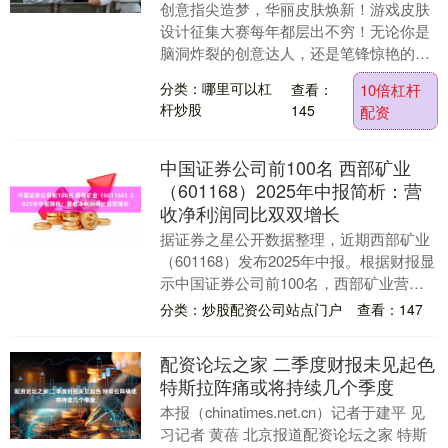
创意指尖造梦，华丽皮肤焕新！游戏皮肤
设计征集大赛每年都层出不穷！无论你是
脑洞炸裂的创意达人，还是笔锋惊艳的绘
画大神，这样的评选活动都是你展现才华
分类：哪里可以杠
查看：
10倍杠杆
的终极舞台！游戏....
杆炒股
145
配资
中国证券公司前100名 西部矿业
（601168）2025年中报简析：营
收净利润同比双双增长
据证券之星公开数据整理，近期西部矿业
（601168）发布2025年中报。根据财报显
示中国证券公司前100名，西部矿业营收
净利润同比双双增长。截至本报告期末，
分类：炒股配资公司站点门户
查看：147
公司....
配资论坛之家 二季度财报未见起色
特斯拉阵痛或将持续几个季度
本报（chinatimes.net.cn）记者于建平 见
习记者 黄蓓 北京报道配资论坛之家 特斯