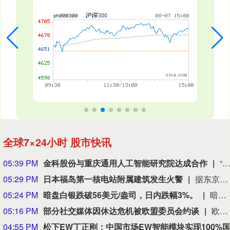
全球7×24小时 股市快讯
05:39 PM
金科股份与重庆通用人工智能研究院达成合作
“金科股份”公众号消息，2026年8月，金科地产集团股份有限公司（简称“金科股份”）与重庆通用人工智能研究院在重庆正式签署全方位合作协议。双方将依托通用人工智能前沿技术，落地不动产全场景智慧解决方案，合力打造重庆“人工智能+不动产
05:29 PM
日本福岛第一核电站附属建筑发生火警
据东京电力公司消息，当地时间8日15时35分左右，日本福岛第一核电站5号、6号机组服务建筑3、4层的火灾报警器发生启动。东京电力公司于当天16时01分向双叶消防本部报警。随后，消防部门赶赴现场确认，但未发现明火或冒烟。事件对核电站厂区设备没有造成影响，监测点以及厂区边界的尘埃监测仪等所测得的放射线量也未发现异常。（央视新闻）
05:24 PM
暗盘白银跌破56美元/盎司，日内跌幅3%。
暗盘白银跌破56美元/盎司，日内跌幅3%。
05:16 PM
部分社交媒体因休达危机被欧盟委员会约谈
欧盟委员会负责技术主权等事务的执行副主席汉娜·维尔库宁7日在社交媒体上表示，欧盟委员会当天就西班牙飞地休达局势约谈短视频平台TikTok和美国元公司（Meta），要求平台在危机期间加强内容监测并采取果断措施。 维尔库宁在社交媒体平台X上说，在危机情况下，社交媒体平台必须果断采取行动，维护数字空间完整性。她表示，平台应加强对相关内容的监测，并强化与事实核查机构的合作。 休达位于非洲西北部、直布罗陀海峡附近的地中海沿岸，与摩洛哥接壤。日前，大批非法移民从摩洛哥方向进入休达，引发近年来西班牙最严重的边境移民危机。 据德新社等媒体报道，一些进入休达的非法移民表示，他们此前从社交媒体获悉所谓“边境开放”“休达将提供住宿”以及“进入休达后可继续前往西班牙本土”等信息。 休达危机也引发了欧盟内部围绕外部边境管控和移民政策的新一轮争议。维尔库宁表示，欧盟委员会将于10日继续跟进相关情况。(新华社)
04:55 PM