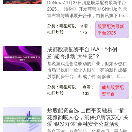
DoNews11月27日消息股票配资最新平台
2025，《剑星》开发商韩国 Shift Up 昨天
宣布将与腾讯展开合作，由腾讯旗下 Level
Infinite ....
分类：哪里可以
查看：
股票配资最新
杠杆炒股
175
平台2025
成都股票配资平台 IAA：“小创
意”能否推动“大生意”？
都说游戏是创意驱动的产业，但如今想在
市场里找到一款让人眼前一亮的新作成都
股票配资平台，却成了件“奢侈事”。即便
在以“轻量化、快迭代”为标签的IAA小游戏
分类：哪里可以
查看：
成都股票配
赛道，也....
杠杆炒股
133
资平台
炒股配资首选 山西平安融易：“插
花雅韵暖人心，消保护航筑安心“关
爱“银发群体”金融安全公益活动
秋色正浓，冬意渐起。11月26日，平安融