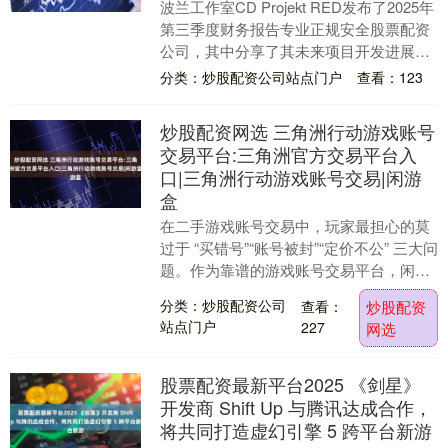
波兰工作室CD Projekt RED发布了2025年
第三季度财务报告专业正规安全股票配资
公司，其中分享了其未来项目开发进展的
最新信息。该文件的核心议题是代号为....
分类：炒股配资公司站点门户
查看：123
炒股配资网选 三角洲行动游戏账号
交易平台:三角洲官方交易平台入
口|三角洲行动游戏账号交易|闲游
盒
在二手游戏账号交易中，玩家最担心的莫
过于 “买错号”“账号被封”“定价不公” 三大问
题。作为靠谱的游戏账号交易平台，闲游
盒深耕行业多年，尤其针对《三角洲行
分类：炒股配资公司
查看：
炒股配资
动》玩....
站点门户
227
网选
股票配资最新平台2025 《剑星》
开发商 Shift Up 与腾讯达成合作，
将共同打造虚幻引擎 5 跨平台新游