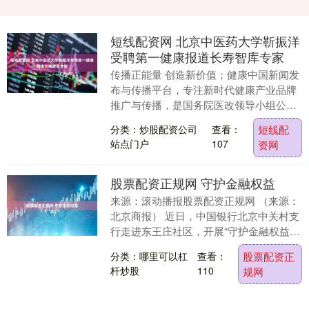
短线配资网 北京中医药大学靳振洋
受聘第一健康报道长寿智库专家
传播正能量 创造新价值；健康中国新闻发
布与传播平台，专注新时代健康产业品牌
推广与传播，是国务院医改领导小组公开
表彰媒体。 聚焦健康中国 长寿智库（第一
分类：炒股配资公司
查看：
短线配
健康报道北....
站点门户
107
资网
股票配资正规网 守护金融权益
来源：滚动播报股票配资正规网 （来源：
北京商报） 近日，中国银行北京中关村支
行走进东王庄社区，开展“守护金融权益，
数智温暖民生”主题消保教育宣传活动。本
分类：哪里可以杠
查看：
股票配资正
次活动旨....
杆炒股
110
规网