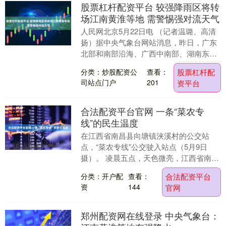
股票杠杆配资平台 较强降雨区将转
场江南黄淮等地 需警惕强对流天气
人民网北京5月22日电 （记者温璐、高清
扬）据中央气象台网站消息，昨日，广东
北部和南部沿海、广西中南部、湖南东南
部、江西中部、福建北部和西部、四川东
分类：炒股配资公
查看：
股票杠杆配
北部、陕西中....
司站点门户
201
资平台
合法配资平台官网 一条“菜农专
线”的民生温度
在江西省南昌县向塘镇浃溪村的公交站
点，“菜农专线”公交驶入站点（5月9日
摄）。 凌晨五点，天色微亮，江西省南昌
市南昌县向塘镇浃溪村的乡间公交站旁合
分类：开户配
查看：
合法配资平台
法配资平台官网....
资
144
官网
郑州配资网在线登录 中央气象台：