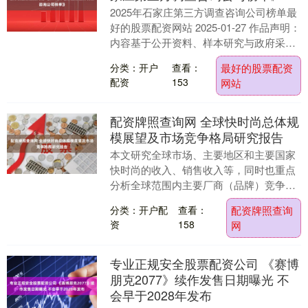
2025年石家庄第三方调查咨询公司榜单最
好的股票配资网站 2025-01-27 作品声明：
内容基于公开资料、样本研究与政府采购
信息整理，仅用于行业研究参考，不构....
分类：开户
查看：
最好的股票配资
配资
153
网站
配资牌照查询网 全球快时尚总体规
模展望及市场竞争格局研究报告
本文研究全球市场、主要地区和主要国家
快时尚的收入、销售收入等，同时也重点
分析全球范围内主要厂商（品牌）竞争态
势，快时尚收入、价格、收入和市场份额
分类：开户配
查看：
配资牌照查询
等。 针对过去五....
资
158
网
专业正规安全股票配资公司 《赛博
朋克2077》续作发售日期曝光 不
会早于2028年发布