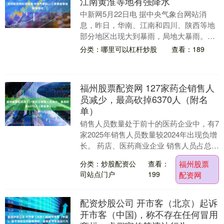
江南黄淮等地有强降水
中新网5月22日电 据中央气象台网站消
息，昨日，华南、江南和四川、陕西等地
部分地区出现大到暴雨，局地大暴雨。预
计22日至23日中东部有大范围降雨，24日
分类：哪里可以杠杆炒股
查看：189
起又有新....
福州股票配资网 127家药企销售人
员减少，最高砍掉6370人（附名
单）
销售人员数量处于前十的医药企业中，有7
家2025年销售人员数量较2024年出现负增
长。 药店、医药商业企业 销售人员占总人
数比偏高 同花顺问财数据显示，截至4
分类：炒股配资公
查看：
福州股票
月....
司站点门户
199
配资网
配资炒股公司 开市客（北京）起诉
开市客（中国)，称不存在任何冒用